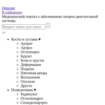
Ortocure
В избранное
Медицинский портал о заболеваниях опорно-двигательной
системы
Кости и суставы
▼
Артрит
Артроз
Остеопороз
Бурсит
Боли и хрусты
Деформация
Подагра
Пяточная шпора
Воспаления
Опухоли
Другое
Позвоночник
▼
Радикулит
Остеохондроз
Спондилоартроз