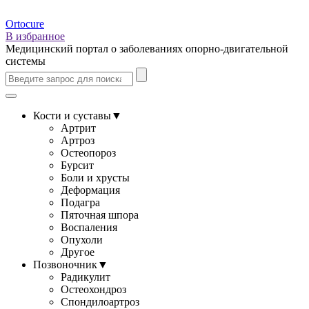
Ortocure
В избранное
Медицинский портал о заболеваниях опорно-двигательной
системы
Кости и суставы
▼
Артрит
Артроз
Остеопороз
Бурсит
Боли и хрусты
Деформация
Подагра
Пяточная шпора
Воспаления
Опухоли
Другое
Позвоночник
▼
Радикулит
Остеохондроз
Спондилоартроз