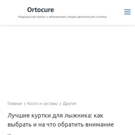
Ortocure
Медицинский портал о заболеваниях опорно-двигательной системы
Кости и суставы
Позвоночник
Связки и мышцы
Травмы
Невралгия
Препараты
Диагностика
Полезное
Главная
Кости и суставы
Другое
Лучшие куртки для лыжника: как
выбрать и на что обратить внимание