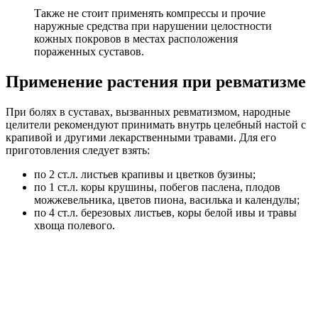
Также не стоит применять компрессы и прочие
наружные средства при нарушении целостности
кожных покровов в местах расположения
пораженных суставов.
Применение растения при ревматизме
При болях в суставах, вызванных ревматизмом, народные
целители рекомендуют принимать внутрь целебный настой с
крапивой и другими лекарственными травами. Для его
приготовления следует взять:
по 2 ст.л. листьев крапивы и цветков бузины;
по 1 ст.л. коры крушины, побегов паслена, плодов
можжевельника, цветов пиона, василька и календулы;
по 4 ст.л. березовых листьев, коры белой ивы и травы
хвоща полевого.