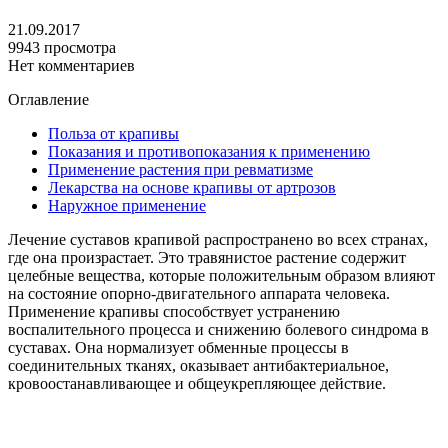
21.09.2017
9943 просмотра
Нет комментариев
Оглавление
Польза от крапивы
Показания и противопоказания к применению
Применение растения при ревматизме
Лекарства на основе крапивы от артрозов
Наружное применение
Лечение суставов крапивой распространено во всех странах,
где она произрастает. Это травянистое растение содержит
целебные вещества, которые положительным образом влияют
на состояние опорно-двигательного аппарата человека.
Применение крапивы способствует устранению
воспалительного процесса и снижению болевого синдрома в
суставах. Она нормализует обменные процессы в
соединительных тканях, оказывает антибактериальное,
кровоостанавливающее и общеукрепляющее действие.