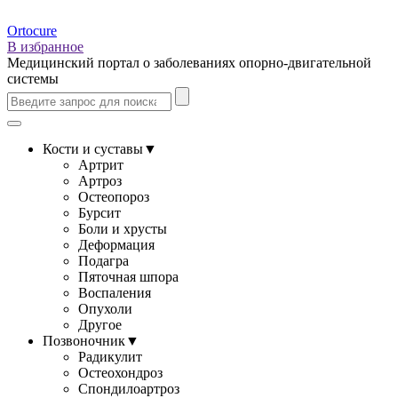
Ortocure
В избранное
Медицинский портал о заболеваниях опорно-двигательной
системы
Кости и суставы
▼
Артрит
Артроз
Остеопороз
Бурсит
Боли и хрусты
Деформация
Подагра
Пяточная шпора
Воспаления
Опухоли
Другое
Позвоночник
▼
Радикулит
Остеохондроз
Спондилоартроз