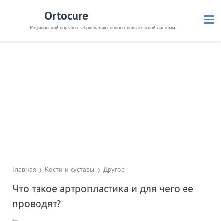
Ortocure
Медицинский портал о заболеваниях опорно-двигательной системы
Кости и суставы
Позвоночник
Связки и мышцы
Травмы
Невралгия
Препараты
Диагностика
Полезное
Главная
Кости и суставы
Другое
Что такое артропластика и для чего ее
проводят?