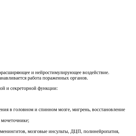
удорасширяющее и нейростимулирующее воздействие.
анавливается работа пораженных органов.
ой и секреторной функции:
ения в головном и спинном мозге, мигрень, восстановление
в мочеточнике;
в, менингитов, мозговые инсульты, ДЦП, полинейропатия,