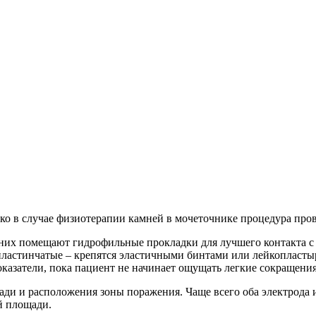
ко в случае физиотерапии камней в мочеточнике процедура пров
д них помещают гидрофильные прокладки для лучшего контакта 
 пластинчатые – крепятся эластичными бинтами или лейкопласты
казатели, пока пациент не начинает ощущать легкие сокращени
ади и расположения зоны поражения. Чаще всего оба электрода
й площади.