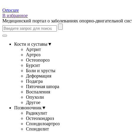
Ortocure
В избранное
Медицинский портал о заболеваниях опорно-двигательной си
Кости и суставы
▼
Артрит
Артроз
Остеопороз
Бурсит
Боли и хрусты
Деформация
Подагра
Пяточная шпора
Воспаления
Опухоли
Другое
Позвоночник
▼
Радикулит
Остеохондроз
Спондилоартроз
Спондилит