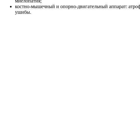
миелопатия;
костно-мышечный и опорно-двигательный аппарат: атроф
ушибы.