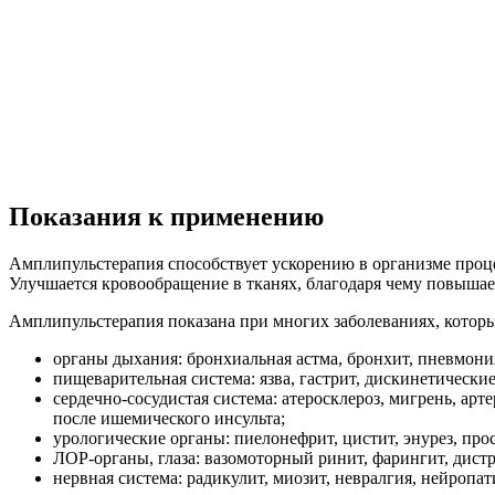
Показания к применению
Амплипульстерапия способствует ускорению в организме проц
Улучшается кровообращение в тканях, благодаря чему повышае
Амплипульстерапия показана при многих заболеваниях, кото
органы дыхания: бронхиальная астма, бронхит, пневмони
пищеварительная система: язва, гастрит, дискинетически
сердечно-сосудистая система: атеросклероз, мигрень, ар
после ишемического инсульта;
урологические органы: пиелонефрит, цистит, энурез, про
ЛОР-органы, глаза: вазомоторный ринит, фарингит, дистр
нервная система: радикулит, миозит, невралгия, нейропа