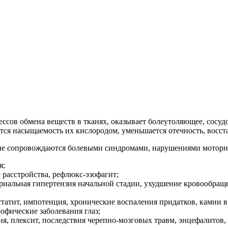
ессов обмена веществ в тканях, оказывает болеутоляющее, сос
тся насыщаемость их кислородом, уменьшается отечность, восст
рые сопровождаются болевыми синдромами, нарушениями моторн
я;
е расстройства, рефлюкс-эзофагит;
териальная гипертензия начальной стадии, ухудшение кровообращ
статит, импотенция, хронические воспаления придатков, камни 
офические заболевания глаз;
тия, плексит, последствия черепно-мозговых травм, энцефалито