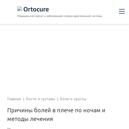
Ortocure
Медицинский портал о заболеваниях опорно-двигательной системы
Кости и суставы
Позвоночник
Связки и мышцы
Травмы
Невралгия
Препараты
Диагностика
Полезное
Главная
Кости и суставы
Боли и хрусты
Причины болей в плече по ночам и
методы лечения