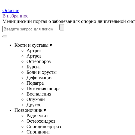
Ortocure
В избранное
Медицинский портал о заболеваниях опорно-двигательной си
Кости и суставы
▼
Артрит
Артроз
Остеопороз
Бурсит
Боли и хрусты
Деформация
Подагра
Пяточная шпора
Воспаления
Опухоли
Другое
Позвоночник
▼
Радикулит
Остеохондроз
Спондилоартроз
Спондилит