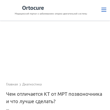
Ortocure
Медицинский портал о заболеваниях опорно-двигательной системы
Кости и суставы
Позвоночник
Связки и мышцы
Травмы
Невралгия
Препараты
Диагностика
Полезное
Главная
Диагностика
Чем отличается КТ от МРТ позвоночника
и что лучше сделать?