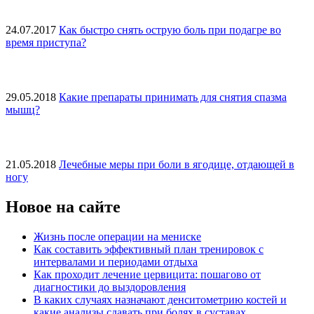
24.07.2017
Как быстро снять острую боль при подагре во
время приступа?
29.05.2018
Какие препараты принимать для снятия спазма
мышц?
21.05.2018
Лечебные меры при боли в ягодице, отдающей в
ногу
Новое на сайте
Жизнь после операции на мениске
Как составить эффективный план тренировок с
интервалами и периодами отдыха
Как проходит лечение цервицита: пошагово от
диагностики до выздоровления
В каких случаях назначают денситометрию костей и
какие анализы сдавать при болях в суставах