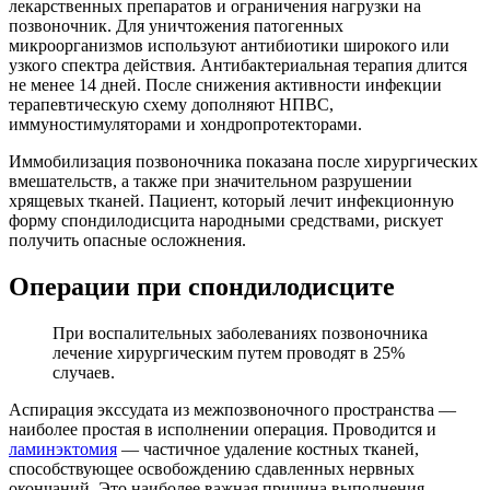
лекарственных препаратов и ограничения нагрузки на
позвоночник. Для уничтожения патогенных
микроорганизмов используют антибиотики широкого или
узкого спектра действия. Антибактериальная терапия длится
не менее 14 дней. После снижения активности инфекции
терапевтическую схему дополняют НПВС,
иммуностимуляторами и хондропротекторами.
Иммобилизация позвоночника показана после хирургических
вмешательств, а также при значительном разрушении
хрящевых тканей. Пациент, который лечит инфекционную
форму спондилодисцита народными средствами, рискует
получить опасные осложнения.
Операции при спондилодисците
При воспалительных заболеваниях позвоночника
лечение хирургическим путем проводят в 25%
случаев.
Аспирация экссудата из межпозвоночного пространства —
наиболее простая в исполнении операция. Проводится и
ламинэктомия
— частичное удаление костных тканей,
способствующее освобождению сдавленных нервных
окончаний. Это наиболее важная причина выполнения