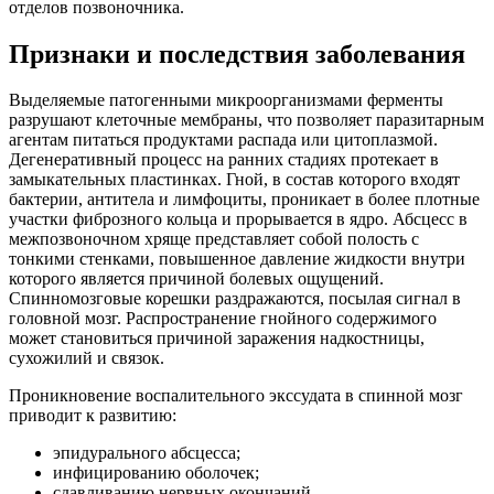
отделов позвоночника.
Признаки и последствия заболевания
Выделяемые патогенными микроорганизмами ферменты
разрушают клеточные мембраны, что позволяет паразитарным
агентам питаться продуктами распада или цитоплазмой.
Дегенеративный процесс на ранних стадиях протекает в
замыкательных пластинках. Гной, в состав которого входят
бактерии, антитела и лимфоциты, проникает в более плотные
участки фиброзного кольца и прорывается в ядро. Абсцесс в
межпозвоночном хряще представляет собой полость с
тонкими стенками, повышенное давление жидкости внутри
которого является причиной болевых ощущений.
Спинномозговые корешки раздражаются, посылая сигнал в
головной мозг. Распространение гнойного содержимого
может становиться причиной заражения надкостницы,
сухожилий и связок.
Проникновение воспалительного экссудата в спинной мозг
приводит к развитию:
эпидурального абсцесса;
инфицированию оболочек;
сдавливанию нервных окончаний.