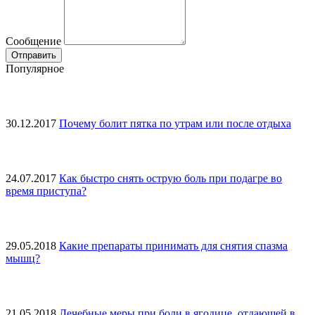
Сообщение
Популярное
30.12.2017
Почему болит пятка по утрам или после отдыха
24.07.2017
Как быстро снять острую боль при подагре во
время приступа?
29.05.2018
Какие препараты принимать для снятия спазма
мышц?
21.05.2018
Лечебные меры при боли в ягодице, отдающей в