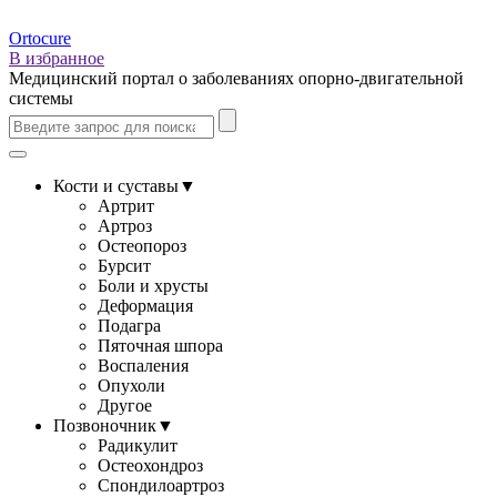
Ortocure
В избранное
Медицинский портал о заболеваниях опорно-двигательной
системы
Кости и суставы
▼
Артрит
Артроз
Остеопороз
Бурсит
Боли и хрусты
Деформация
Подагра
Пяточная шпора
Воспаления
Опухоли
Другое
Позвоночник
▼
Радикулит
Остеохондроз
Спондилоартроз