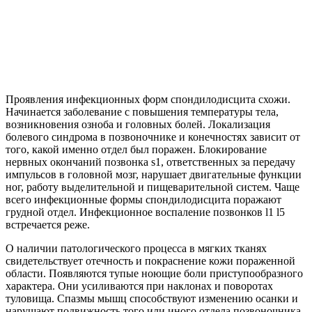
Проявления инфекционных форм спондилодисцита схожи.
Начинается заболевание с повышения температуры тела,
возникновения озноба и головных болей. Локализация
болевого синдрома в позвоночнике и конечностях зависит от
того, какой именно отдел был поражен. Блокирование
нервных окончаний позвонка s1, ответственных за передачу
импульсов в головной мозг, нарушает двигательные функции
ног, работу выделительной и пищеварительной систем. Чаще
всего инфекционные формы спондилодисцита поражают
грудной отдел. Инфекционное воспаление позвонков l1 l5
встречается реже.
О наличии патологического процесса в мягких тканях
свидетельствует отечность и покраснение кожи пораженной
области. Появляются тупые ноющие боли приступообразного
характера. Они усиливаются при наклонах и поворотах
туловища. Спазмы мышц способствуют изменению осанки и
нарушают подвижность того или иного отдела позвоночника.