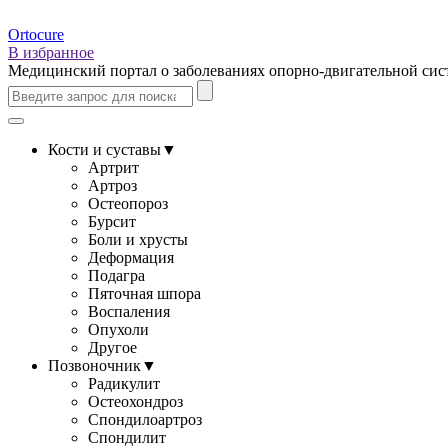
Ortocure
В избранное
Медицинский портал о заболеваниях опорно-двигательной си
Кости и суставы
▼
Артрит
Артроз
Остеопороз
Бурсит
Боли и хрусты
Деформация
Подагра
Пяточная шпора
Воспаления
Опухоли
Другое
Позвоночник
▼
Радикулит
Остеохондроз
Спондилоартроз
Спондилит