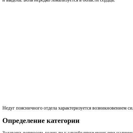
Недуг поясничного отдела характеризуется возникновением си
Определение категории
Задаваясь вопросом, годен ли к службе призывник при наличи