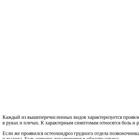
Каждый из вышеперечисленных видов характеризуется проявл
в руках и плечах. К характерным симптомам относятся боль и 
Если же проявился остеохондроз грудного отдела позвоночник
и выдоха. Боль нередко локализуется в области сердца.