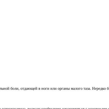
льной боли, отдающей в ноги или органы малого таза. Нередко
и остеохондроза, вначале необходимо ознакомиться с основными