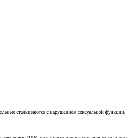
 больные сталкиваются с нарушением сексуальной функции.
 категориями ВВК, по которым происходит оценка годности