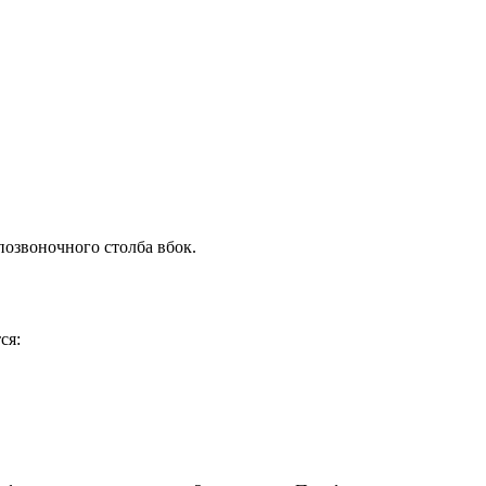
позвоночного столба вбок.
ся: