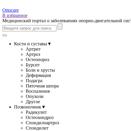
Ortocure
В избранное
Медицинский портал о заболеваниях опорно-двигательной си
Кости и суставы
▼
Артрит
Артроз
Остеопороз
Бурсит
Боли и хрусты
Деформация
Подагра
Пяточная шпора
Воспаления
Опухоли
Другое
Позвоночник
▼
Радикулит
Остеохондроз
Спондилоартроз
Спондилит