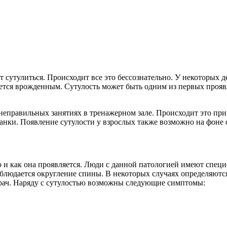
т сутулиться. Происходит все это бессознательно. У некоторых
ляется врожденным. Сутулость может быть одним из первых проя
 неправильных занятиях в тренажерном зале. Происходит это п
анки. Появление сутулости у взрослых также возможно на фоне о
о и как она проявляется. Люди с данной патологией имеют спе
аблюдается округление спины. В некоторых случаях определяют
рач. Наряду с сутулостью возможны следующие симптомы: