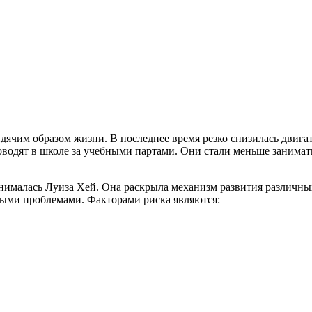
идячим образом жизни. В последнее время резко снизилась двига
оводят в школе за учебными партами. Они стали меньше занима
нималась Луиза Хей. Она раскрыла механизм развития различных
ыми проблемами. Факторами риска являются: