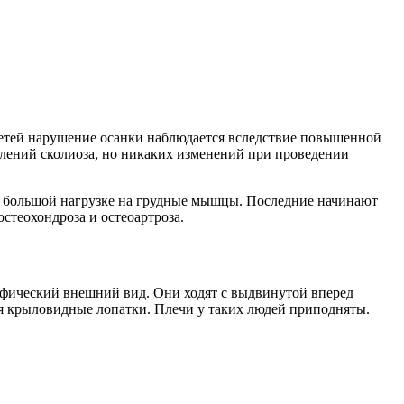
 детей нарушение осанки наблюдается вследствие повышенной
влений сколиоза, но никаких изменений при проведении
ри большой нагрузке на грудные мышцы. Последние начинают
стеохондроза и остеоартроза.
цифический внешний вид. Они ходят с выдвинутой вперед
ся крыловидные лопатки. Плечи у таких людей приподняты.