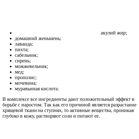
акулий жир;
домашний женьшень;
лаванда;
пихта;
сабельник;
сирень;
можжевельник;
мед;
прополис;
мочевина;
муравьиная кислота.
В комплексе все ингредиенты дают положительный эффект в
борьбе с наростом. Так как его причиной является разрастание
хрящевой ткани на ступнях, то активные вещества, проникая
глубоко в кожу, растворяют соли и питают ее.