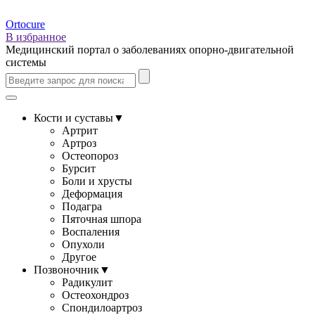
Ortocure
В избранное
Медицинский портал о заболеваниях опорно-двигательной
системы
Кости и суставы
▼
Артрит
Артроз
Остеопороз
Бурсит
Боли и хрусты
Деформация
Подагра
Пяточная шпора
Воспаления
Опухоли
Другое
Позвоночник
▼
Радикулит
Остеохондроз
Спондилоартроз