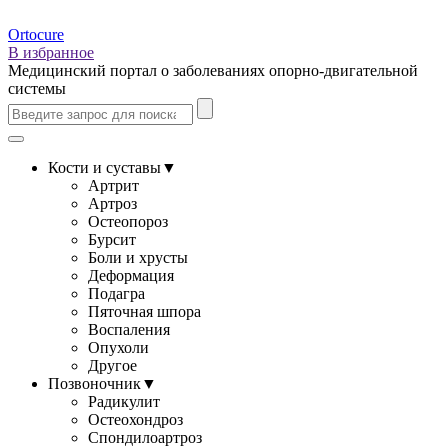
Ortocure
В избранное
Медицинский портал о заболеваниях опорно-двигательной
системы
Кости и суставы
▼
Артрит
Артроз
Остеопороз
Бурсит
Боли и хрусты
Деформация
Подагра
Пяточная шпора
Воспаления
Опухоли
Другое
Позвоночник
▼
Радикулит
Остеохондроз
Спондилоартроз