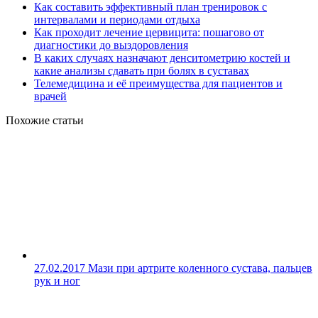
Как составить эффективный план тренировок с
интервалами и периодами отдыха
Как проходит лечение цервицита: пошагово от
диагностики до выздоровления
В каких случаях назначают денситометрию костей и
какие анализы сдавать при болях в суставах
Телемедицина и её преимущества для пациентов и
врачей
Похожие статьи
27.02.2017
Мази при артрите коленного сустава, пальцев
рук и ног