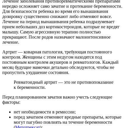
Лечение заболевания противоревматическими препаратами
нередко осложняет само зачатие и протекание беременности.
Для безопасности ребенка во время его вынашивания
дозировку существенно снижают либо отменяют вовсе.
Лечение на период вынашивания ребенка подразумевает
прием небольших доз кортикостероидов, которые не вредят
малышу. Самую агрессивную терапию полностью
прекращают. После родов назначают малоинтенсивное
лечение.
Артрит — коварная патология, требующая постоянного
контроля. Женщины с этим недугом находятся под
постоянным контролем акушеров и ревматологов. Каждый
месяц будущие мамочки детально обследуются, чтобы не
пропустить ухудшение состояния.
Ревматоидный артрит — это не противопоказание
к беременности.
Перед планированием зачатия важно учесть следующие
факторы:
нет необходимости в ремиссии;
перед зачатием отменяют вредные препараты, которые
могут пагубно повлиять на течение беременности
(
Метотрексат
);