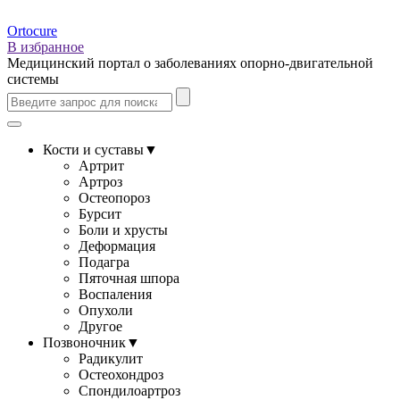
Ortocure
В избранное
Медицинский портал о заболеваниях опорно-двигательной
системы
Кости и суставы
▼
Артрит
Артроз
Остеопороз
Бурсит
Боли и хрусты
Деформация
Подагра
Пяточная шпора
Воспаления
Опухоли
Другое
Позвоночник
▼
Радикулит
Остеохондроз
Спондилоартроз